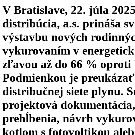
V Bratislave, 22. júla 20
distribúcia, a.s. prináša 
výstavbu nových rodinný
vykurovaním v energetick
zľavou až do 66 % oprot
Podmienkou je preukázať 
distribučnej siete plynu.
projektová dokumentácia,
prehĺbenia, návrh vykur
kotlom s fotovoltikou ale