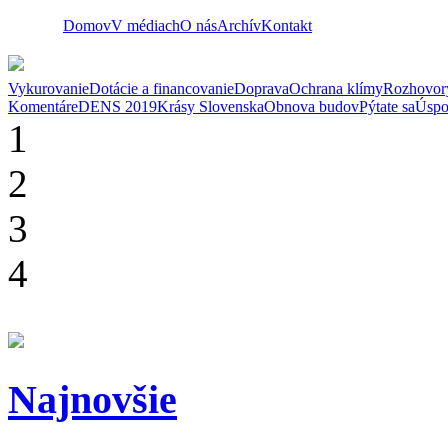
Domov
V médiach
O nás
Archív
Kontakt
Vykurovanie
Dotácie a financovanie
Doprava
Ochrana klímy
Rozhovor
Komentáre
DENS 2019
Krásy Slovenska
Obnova budov
Pýtate sa
Úspo
1
2
3
4
Najnovšie