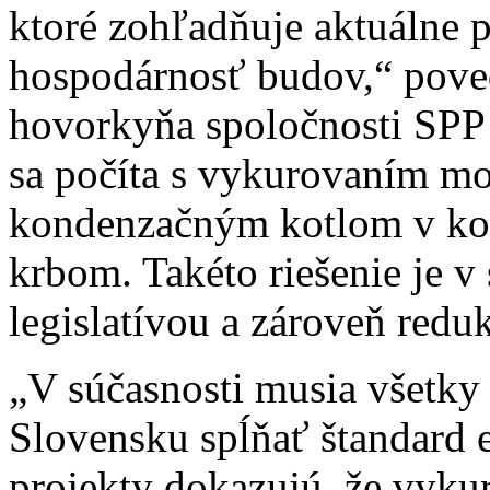
ktoré zohľadňuje aktuálne 
hospodárnosť budov,“ pove
hovorkyňa spoločnosti SPP –
sa počíta s vykurovaním 
kondenzačným kotlom v kom
krbom. Takéto riešenie je v
legislatívou a zároveň redu
„V súčasnosti musia všetk
Slovensku spĺňať štandard e
projekty dokazujú, že vyku