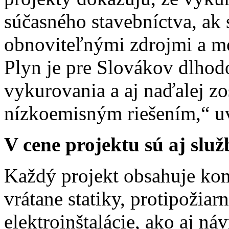
súčasného stavebníctva, ak
obnoviteľnými zdrojmi a m
Plyn je pre Slovákov dlho
vykurovania a aj naďalej zo
nízkoemisným riešením,“ uv
V cene projektu sú aj slu
Každý projekt obsahuje kom
vrátane statiky, protipožiar
elektroinštalácie, ako aj n