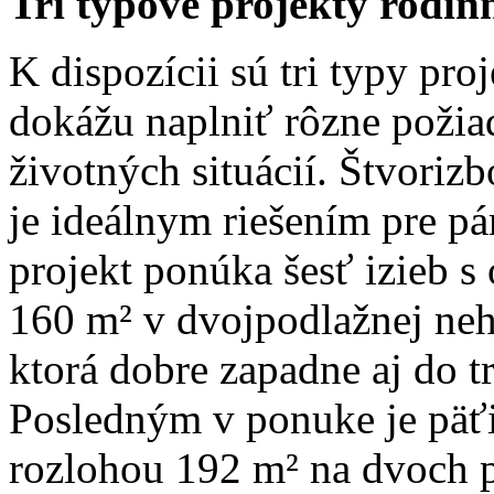
Tri typové projekty rodi
K dispozícii sú tri typy pr
dokážu naplniť rôzne požia
životných situácií. Štvori
je ideálnym riešením pre p
projekt ponúka šesť izieb 
160 m² v dvojpodlažnej neh
ktorá dobre zapadne aj do t
Posledným v ponuke je päť
rozlohou 192 m² na dvoch 