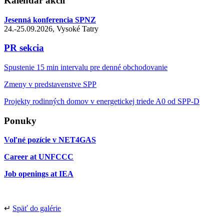
Kalendár akcií
Jesenná konferencia SPNZ
24.-25.09.2026, Vysoké Tatry
PR sekcia
Spustenie 15 min intervalu pre denné obchodovanie
Zmeny v predstavenstve SPP
Projekty rodinných domov v energetickej triede A0 od SPP-D
Ponuky
Voľné pozície v NET4GAS
Career at UNFCCC
Job openings at IEA
↵
Späť do galérie