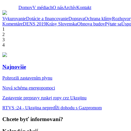
Domov
V médiach
O nás
Archív
Kontakt
Vykurovanie
Dotácie a financovanie
Doprava
Ochrana klímy
Rozhovor
Komentáre
DENS 2019
Krásy Slovenska
Obnova budov
Pýtate sa
Úspo
1
2
3
4
Najnovšie
Pohrozili zastavením plynu
Nová schéma energopomoci
Zastavenie prepravy ruskej ropy cez Ukrajinu
RTVS :24 - Ukrajina nepredĺži dohodu s Gazpromom
Chcete byť informovaní?