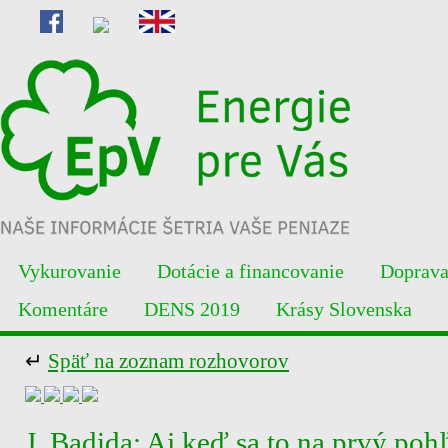
Vykurovanie
Dotácie a financovanie
Doprav
Komentáre
DENS 2019
Krásy Slovenska
↵
Späť na zoznam rozhovorov
J. Badida: Aj keď sa to na prvý poh