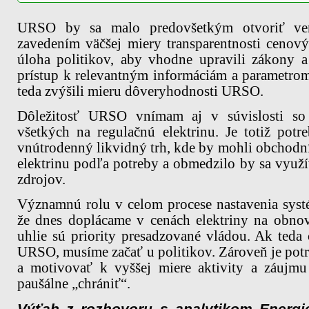
URSO by sa malo predovšetkým otvoriť vere
zavedením väčšej miery transparentnosti cenov
úloha politikov, aby vhodne upravili zákony a
prístup k relevantným informáciám a parametro
teda zvýšili mieru dôveryhodnosti URSO.
Dôležitosť URSO vnímam aj v súvislosti so
všetkých na regulačnú elektrinu. Je totiž po
vnútrodenný likvidný trh, kde by mohli obchodn
elektrinu podľa potreby a obmedzilo by sa využ
zdrojov.
Významnú rolu v celom procese nastavenia systém
že dnes doplácame v cenách elektriny na obnov
uhlie sú priority presadzované vládou. Ak teda
URSO, musíme začať u politikov. Zároveň je potr
a motivovať k vyššej miere aktivity a záujm
paušálne „chrániť“.
Výťah z rozhovoru s analytikom Energi