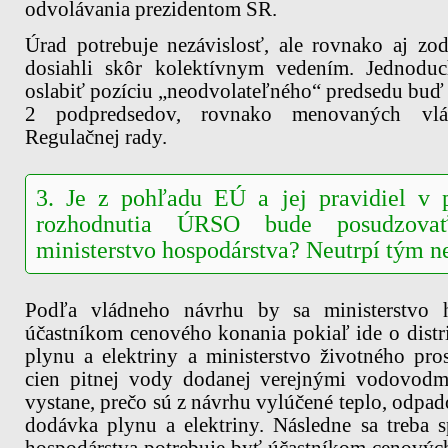
odvolávania prezidentom SR.
Úrad potrebuje nezávislosť, ale rovnako aj z
dosiahli skôr kolektívnym vedením. Jednodu
oslabiť pozíciu „neodvolateľného“ predsedu bu
2 podpredsedov, rovnako menovaných vlád
Regulačnej rady.
3. Je z pohľadu EÚ a jej pravidiel v 
rozhodnutia ÚRSO bude posudzovať
ministerstvo hospodárstva? Neutrpí tým 
Podľa vládneho návrhu by sa ministerstvo 
účastníkom cenového konania pokiaľ ide o distr
plynu a elektriny a ministerstvo životného pros
cien pitnej vody dodanej verejnými vodovodm
vystane, prečo sú z návrhu vylúčené teplo, odpa
dodávka plynu a elektriny. Následne sa treba s
hospodárstva potrebuje byť účastníkom cenovýc