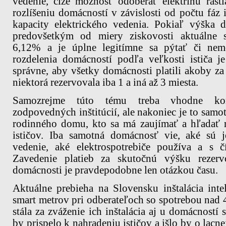
vedenie, čiže možnosť odoberať elektrinu rást
rozlíšeniu domácností v závislosti od počtu fáz i
kapacity elektrického vedenia. Pokiaľ výška di
predovšetkým od miery ziskovosti aktuálne
6,12% a je úplne legitímne sa pýtať či nemô
rozdelenia domácností podľa veľkosti ističa j
správne, aby všetky domácnosti platili akoby za
niektorá rezervovala iba 1 a iná až 3 miesta.
Samozrejme túto tému treba vhodne ko
zodpovedných inštitúcií, ale nakoniec je to samot
rodinného domu, kto sa má zaujímať a hľadať r
ističov. Iba samotná domácnosť vie, aké sú j
vedenie, aké elektrospotrebiče používa a s 
Zavedenie platieb za skutočnú výšku rezerv
domácnosti je pravdepodobne len otázkou času.
Aktuálne prebieha na Slovensku inštalácia inte
smart metrov pri odberateľoch so spotrebou na
stála za zváženie ich inštalácia aj u domácností 
by prispelo k nahradeniu ističov a išlo by o lacn