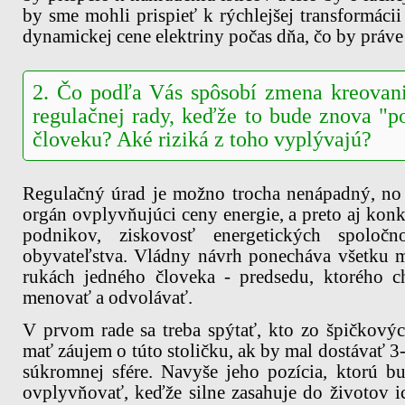
by sme mohli prispieť k rýchlejšej transformáci
dynamickej cene elektriny počas dňa, čo by práve
2. Čo podľa Vás spôsobí zmena kreova
regulačnej rady, keďže to bude znova "
človeku? Aké riziká z toho vyplývajú?
Regulačný úrad je možno trocha nenápadný, no 
orgán ovplyvňujúci ceny energie, a preto aj kon
podnikov, ziskovosť energetických spoločn
obyvateľstva. Vládny návrh ponecháva všetku
rukách jedného človeka - predsedu, ktorého c
menovať a odvolávať.
V prvom rade sa treba spýtať, kto zo špičkový
mať záujem o túto stoličku, ak by mal dostávať 3- 
súkromnej sfére. Navyše jeho pozícia, ktorú bud
ovplyvňovať, keďže silne zasahuje do životov ic