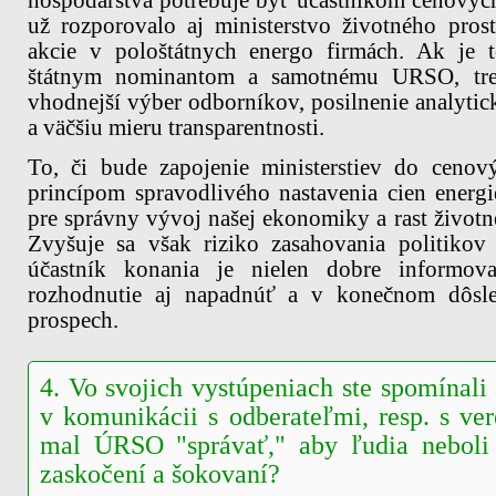
už rozporovalo aj ministerstvo životného pros
akcie v pološtátnych energo firmách. Ak je 
štátnym nominantom a samotnému URSO, tre
vhodnejší výber odborníkov, posilnenie analytic
a väčšiu mieru transparentnosti.
To, či bude zapojenie ministerstiev do ceno
princípom spravodlivého nastavenia cien energie
pre správny vývoj našej ekonomiky a rast životn
Zvyšuje sa však riziko zasahovania politikov
účastník konania je nielen dobre informov
rozhodnutie aj napadnúť a v konečnom dôsle
prospech.
4. Vo svojich vystúpeniach ste spomínal
v komunikácii s odberateľmi, resp. s ve
mal ÚRSO "správať," aby ľudia neboli
zaskočení a šokovaní?