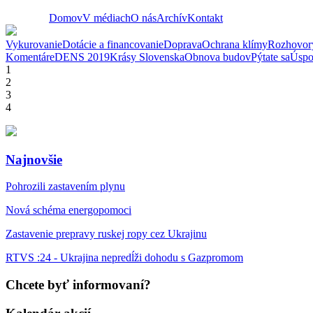
Domov
V médiach
O nás
Archív
Kontakt
Vykurovanie
Dotácie a financovanie
Doprava
Ochrana klímy
Rozhovor
Komentáre
DENS 2019
Krásy Slovenska
Obnova budov
Pýtate sa
Úspo
1
2
3
4
Najnovšie
Pohrozili zastavením plynu
Nová schéma energopomoci
Zastavenie prepravy ruskej ropy cez Ukrajinu
RTVS :24 - Ukrajina nepredĺži dohodu s Gazpromom
Chcete byť informovaní?