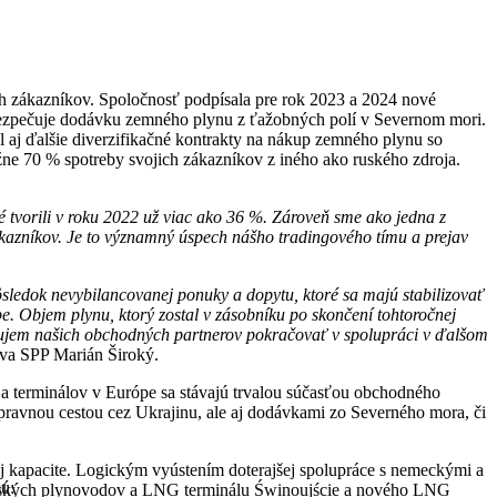
ich zákazníkov. Spoločnosť podpísala pre rok 2023 a 2024 nové
abezpečuje dodávku zemného plynu z ťažobných polí v Severnom mori.
l aj ďalšie diverzifikačné kontrakty na nákup zemného plynu so
ne 70 % spotreby svojich zákazníkov z iného ako ruského zdroja.
 tvorili v roku 2022 už viac ako 36 %. Zároveň sme ako jedna z
ákazníkov. Je to významný úspech nášho tradingového tímu a prejav
sledok nevybilancovanej ponuky a dopytu, ktoré sa majú stabilizovať
. Objem plynu, ktorý zostal v zásobníku po skončení tohtoročnej
 Záujem našich obchodných partnerov pokračovať v spolupráci v ďalšom
tva SPP Marián Široký.
a terminálov v Európe sa stávajú trvalou súčasťou obchodného
epravnou cestou cez Ukrajinu, ale aj dodávkami zo Severného mora, či
nej kapacite. Logickým vyústením doterajšej spolupráce s nemeckými a
ú:
oľských plynovodov a LNG terminálu Świnoujście a nového LNG