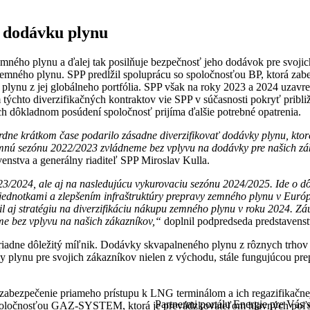
a dodávku plynu
zemného plynu a ďalej tak posilňuje bezpečnosť jeho dodávok pre svoj
zemného plynu. SPP predĺžil spoluprácu so spoločnosťou BP, ktorá z
lynu z jej globálneho portfólia. SPP však na roky 2023 a 2024 uzavre
chto diverzifikačných kontraktov vie SPP v súčasnosti pokryť približ
ch dôkladnom posúdení spoločnosť prijíma ďalšie potrebné opatrenia.
ne krátkom čase podarilo zásadne diverzifikovať dodávky plynu, ktoré
 zimnú sezónu 2022/2023 zvládneme bez vplyvu na dodávky pre našich z
enstva a generálny riaditeľ SPP Miroslav Kulla.
3/2024, ale aj na nasledujúcu vykurovaciu sezónu 2024/2025. Ide o dô
ednotkami a zlepšením infraštruktúry prepravy zemného plynu v Európe
nil aj stratégiu na diverzifikáciu nákupu zemného plynu v roku 2024.
eme bez vplyvu na našich zákazníkov,“
doplnil podpredseda predstavens
riadne dôležitý míľnik. Dodávky skvapalneného plynu z rôznych trhov 
y plynu pre svojich zákazníkov nielen z východu, stále fungujúcou pr
 je zabezpečenie priameho prístupu k LNG terminálom a ich regazifikač
Partnermi portálu Energie pre Vás s
so spoločnosťou GAZ-SYSTEM, ktorá je prevádzkovateľom hlavných p