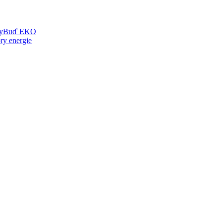
y
Buď EKO
ry energie