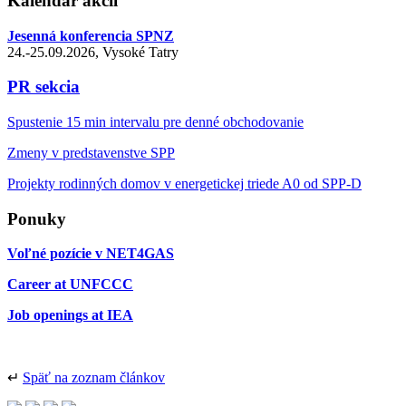
Kalendár akcií
Jesenná konferencia SPNZ
24.-25.09.2026, Vysoké Tatry
PR sekcia
Spustenie 15 min intervalu pre denné obchodovanie
Zmeny v predstavenstve SPP
Projekty rodinných domov v energetickej triede A0 od SPP-D
Ponuky
Voľné pozície v NET4GAS
Career at UNFCCC
Job openings at IEA
↵
Späť na zoznam článkov