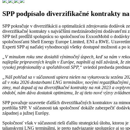
SPP podpísalo diverzifikačné kontrakty n
SPP pokračuje v diverzifikácii a optimalizácii zdrojovania dodávok 
diverzifikačné kontrakty s najväčšími medzinárodnými dodávateľmi 
SPP tiež predĺžil spoluprácu so spoločnosťou ExxonMobil o dodávky p
spoločnosťami Shell Energy Europe Limited, ENI a RWE. Uzavretím tý
Experti SPP aj naďalej vyhodnocujú všetky dostupné možnosti a po i
„V minulom roku sme dosiahli výnimočný úspech, keď sa nám v rekord
najlepšie pripravených krajín v Európe, naplnili aj náš záväzok, že
vysokej profesionality a spoľahlivosti SPP,“
uviedol predseda predstav
„Náš pohľad sa v súčasnosti upiera nielen na vykurovaciu sezónu 202
až v roku 2026 dostavbami LNG terminálov, novými regazifikačnými j
zimy, mal dopad aj na diverzifikačné kontrakty na rok 2023 a ovplyv
období, nám dáva dostatok optimizmu, že aj tieto nové výzvy zvládn
SPP považuje uzavretie ďalších diverzifikačných kontraktov za mimo
portfólia SPP. V súčasnosti tak spoločnosť dokáže zabezpečiť dodávk
západnej a južnej Európy.
Spoločnosť však v súčasnosti rieši ďalšiu strategickú úlohu, ktorou
talianskymi LNG terminálmi, je preto nadviazanie spolupráce aj 