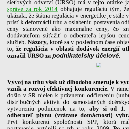
sieťových odvetví (ÚRSO) má v tejto otázke j
správe za rok 2014
obhajuje reguláciu tým, ž
ukázala, že štátna regulácia v energetike je stál
prísť k deformácii trhu a oslabeniu postavenia o
ceny stanovené ako maximálne ceny, čo zn
dodávateľom súťažiť o odberateľa lepšou cen
služieb.
Názory,
ktoré sa v poslednom čase objav
to
, že regulácia v oblasti dodávok energií ut
podnikateľsky účelové.
označil ÚRSO za
Vývoj na trhu však už dlhodobo smeruje k vy
vznik a rozvoj efektívnej konkurencie.
V rámci
došlo v SR nielen k právnemu odčleneniu (unb
distribučných aktivít do samostatných dcérsky
vytvoreniu podmienok na to,
aby si od 1.
odberateľ plynu (vrátane domácností) vyb
Prví konkurenti spoločnosti SPP, ktorá m
postavenie, vstúpili na trh v roku 2009.
Po vs