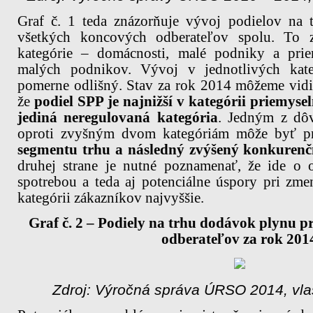
Graf č. 1 teda znázorňuje vývoj podielov na
všetkých koncových odberateľov spolu. To 
kategórie – domácnosti, malé podniky a prie
malých podnikov. Vývoj v jednotlivých kate
pomerne odlišný. Stav za rok 2014 môžeme vidie
že
podiel SPP je najnižší v kategórii priemyse
jediná neregulovaná kategória
. Jedným z dôv
oproti zvyšným dvom kategóriám môže byť 
segmentu trhu a následný zvýšený konkurenč
druhej strane je nutné poznamenať, že ide o 
spotrebou a teda aj potenciálne úspory pri zme
kategórii zákazníkov najvyššie.
Graf č. 2 – Podiely na trhu dodávok plynu pr
odberateľov za rok 201
Zdroj: Výročná správa ÚRSO 2014, vla