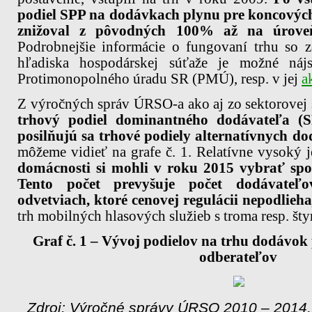
podiel SPP na dodávkach plynu pre koncovýc
znižoval z pôvodných 100% až na úrov
Podrobnejšie informácie o fungovaní trhu s
hľadiska hospodárskej súťaže je možné ná
Protimonopolného úradu SR (PMÚ), resp. v jej
a
Z výročných správ ÚRSO-a ako aj zo sektorovej
trhový podiel dominantného dodávateľa (
posilňujú sa trhové podiely alternatívnych d
môžeme vidieť na grafe č. 1. Relatívne vysoký j
domácnosti si mohli v roku 2015 vybrať sp
Tento počet prevyšuje počet dodávate
odvetviach, ktoré cenovej regulácii nepodlieh
trh mobilných hlasových služieb s troma resp. šty
Graf
č. 1 – Vývoj podielov na trhu dodávok
odberateľov
Zdroj: Výročné správy ÚRSO 2010 – 2014,