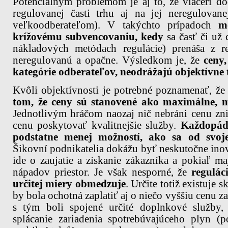
Potenciálnym problémom je aj to, že viacerí d
regulovanej časti trhu aj na jej neregulovan
veľkoodberateľom). V takýchto prípadoch
m
krížovému subvencovaniu, kedy
sa č
asť či už
nákladových metódach regulácie) prenáša z r
neregulovanú a opačne. Výsledkom je, že
ceny,
kategórie odberateľov, neodrážajú objektívn
Kvôli objektívnosti je potrebné poznamenať, ž
tom, že ceny sú stanovené ako maximálne, m
Jednotlivým hráčom naozaj nič nebráni cenu zn
cenu poskytovať kvalitnejšie služby.
Každopádn
podstatne menej možností, ako sa od svoje
Šikovní podnikatelia dokážu byť neskutočne inov
ide o zaujatie a získanie zákazníka a pokiaľ ma
nápadov priestor. Je však nesporné, že
regulác
určitej miery obmedzuje
. Určite totiž existuje 
by bola ochotná zaplatiť aj o niečo vyššiu cenu z
s tým boli spojené určité doplnkové služby,
splácanie zariadenia spotrebúvajúceho plyn (