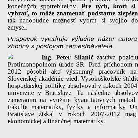
konečných spotrebiteľov.
Pre tých, ktorí s
vybrať, to môže znamenať podstatné zlepšen
tak nadobudne možnosť vybrať si svojho do
zmysel.
Príspevok vyjadruje výlučne názor autor
zhodný s postojom zamestnávateľa.
Ing. Peter Silanič
zastáva pozíci
Protimonopolnom úrade SR. Pred príchodom
2012 pôsobil ako výskumný pracovník na 
Slovenskej akadémie vied. Vysokoškolské štúdi
hospodárskej politiky absolvoval v rokoch 200
univerzite v Bratislave. Tu následne absolv
zameraním na využitie kvantitatívnych metód 
Fakulte matematiky, fyziky a informatiky U
Bratislave získal v rokoch 2007-2012 magis
ekonomickej a finančnej matematiky.