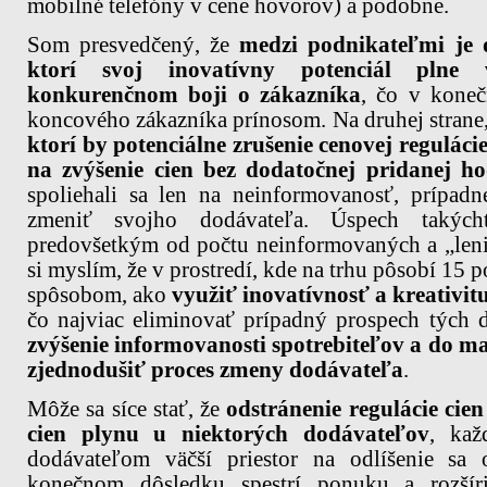
mobilné telefóny v cene hovorov) a podobne.
Som presvedčený, že
medzi podnikateľmi je 
ktorí svoj inovatívny potenciál plne
konkurenčnom boji o zákazníka
, čo v kone
koncového zákazníka prínosom. Na druhej strane
ktorí by potenciálne zrušenie cenovej regulác
na zvýšenie cien bez dodatočnej pridanej h
spoliehali sa len na neinformovanosť, prípadn
zmeniť svojho dodávateľa. Úspech takých
predovšetkým od počtu neinformovaných a „leni
si myslím, že v prostredí, kde na trhu pôsobí 15 
spôsobom, ako
využiť inovatívnosť a kreativit
čo najviac eliminovať prípadný prospech tých
zvýšenie informovanosti spotrebiteľov a do 
zjednodušiť proces zmeny dodávateľa
.
Môže sa síce stať, že
odstránenie regulácie cie
cien plynu u niektorých dodávateľov
, kaž
dodávateľom väčší priestor na odlíšenie sa
konečnom dôsledku spestrí ponuku a rozšír