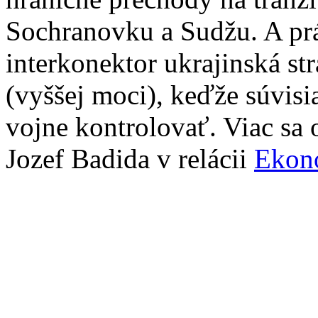
Sochranovku a Sudžu. A p
interkonektor ukrajinská st
(vyššej moci), keďže súvis
vojne kontrolovať. Viac sa o
Jozef Badida v relácii
Ekon