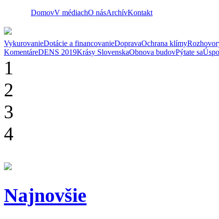
Domov
V médiach
O nás
Archív
Kontakt
Vykurovanie
Dotácie a financovanie
Doprava
Ochrana klímy
Rozhovor
Komentáre
DENS 2019
Krásy Slovenska
Obnova budov
Pýtate sa
Úspo
1
2
3
4
Najnovšie