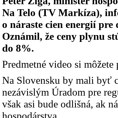
Peter Žiga, minister hospo
Na Telo (TV Markíza), inf
o náraste cien energií pre
Oznámil, že ceny plynu st
do 8%.
Predmetné video si môžete 
Na Slovensku by mali byť c
nezávislým Úradom pre regu
však asi bude odlišná, ak n
hospodárstva.