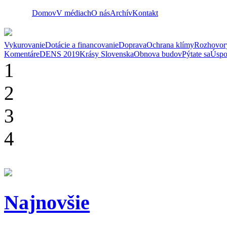
Domov
V médiach
O nás
Archív
Kontakt
Vykurovanie
Dotácie a financovanie
Doprava
Ochrana klímy
Rozhovor
Komentáre
DENS 2019
Krásy Slovenska
Obnova budov
Pýtate sa
Úspo
1
2
3
4
Najnovšie