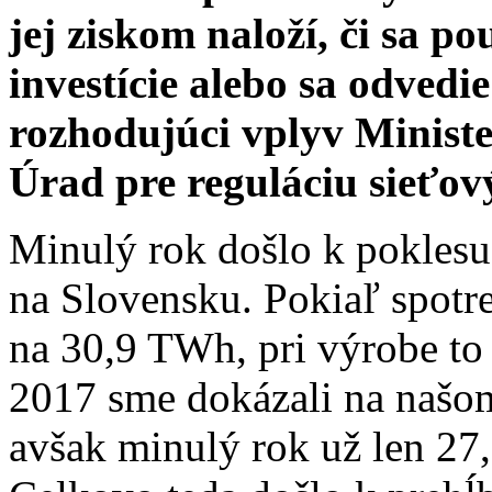
jej ziskom naloží, či sa po
investície alebo sa odvedi
rozhodujúci vplyv Ministe
Úrad pre reguláciu sieťo
Minulý rok došlo k poklesu 
na Slovensku. Pokiaľ spotr
na 30,9 TWh, pri výrobe to
2017 sme dokázali na naš
avšak minulý rok už len 27,