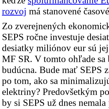
keďže
spolufinancovanie E
rozvoj
má stanovené časové
Zo zverejnených ekonomick
SEPS ročne investuje desia
desiatky miliónov eur sú je
MF SR. V tomto ohľade sa b
budúcna. Bude mať SEPS z č
po tom, ako sa minimalizuj
elektriny? Predovšetkým pol
by si SEPS už dnes nemala 