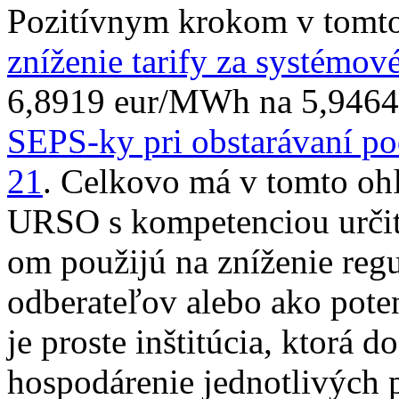
Pozitívnym krokom v tomto
zníženie tarify za systémov
6,8919 eur/MWh na 5,94
SEPS-ky pri obstarávaní po
21
. Celkovo má v tomto ohľ
URSO s kompetenciou určiť
om použijú na zníženie reg
odberateľov alebo ako pot
je proste inštitúcia, ktorá 
hospodárenie jednotlivých p