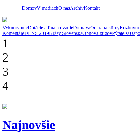
Domov
V médiach
O nás
Archív
Kontakt
Vykurovanie
Dotácie a financovanie
Doprava
Ochrana klímy
Rozhovor
Komentáre
DENS 2019
Krásy Slovenska
Obnova budov
Pýtate sa
Úspo
1
2
3
4
Najnovšie