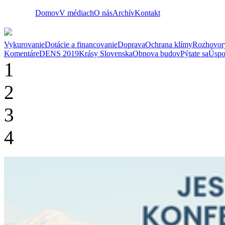
Domov
V médiach
O nás
Archív
Kontakt
Vykurovanie
Dotácie a financovanie
Doprava
Ochrana klímy
Rozhovor
Komentáre
DENS 2019
Krásy Slovenska
Obnova budov
Pýtate sa
Úspo
1
2
3
4