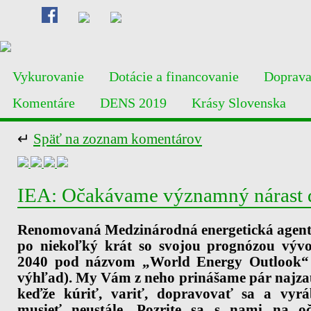
Vykurovanie
Dotácie a financovanie
Doprav
Komentáre
DENS 2019
Krásy Slovenska
↵
Späť na zoznam komentárov
IEA: Očakávame významný nárast d
Renomovaná Medzinárodná energetická agent
po niekoľký krát so svojou prognózou vývo
2040 pod názvom „World Energy Outlook“ 
výhľad). My Vám z neho prinášame pár najzau
keďže kúriť, variť, dopravovať sa a vyr
musieť neustále. Pozrite sa s nami na o