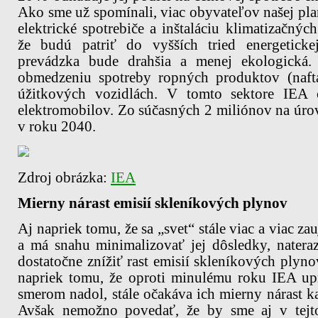
Ako sme už spomínali, viac obyvateľov našej pla
elektrické spotrebiče a inštaláciu klimatizačnýc
že budú patriť do vyšších tried energetickej
prevádzka bude drahšia a menej ekologická
obmedzeniu spotreby ropných produktov (naft
úžitkových vozidlách. V tomto sektore IEA
elektromobilov. Zo súčasných 2 miliónov na úr
v roku 2040.
Zdroj obrázka:
IEA
Mierny nárast emisií skleníkových plynov
Aj napriek tomu, že sa „svet“ stále viac a viac z
a má snahu minimalizovať jej dôsledky, natera
dostatočne znížiť rast emisií skleníkových plyno
napriek tomu, že oproti minulému roku IEA up
smerom nadol, stále očakáva ich mierny nárast 
Avšak nemožno povedať, že by sme aj v tejto 