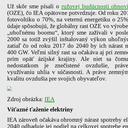
Už skôr sme písali o
ružovej budúcnosti obnovi
(OZE), čo IEA opätovne potvrdzuje. Od roku 2010
fotovoltiku o 70%, na veternú energetiku o 25%
údaje spôsobujú, že globálny rast OZE vo výrobe
„uhoľnému boomu“, ktorý sme zažívali v posl
2000 sa totiž zvýšil inštalovaný výkon uhoľný
zatiaľ čo od roku 2017 do 2040 by ich nárast 
400 GW. Veľmi silný rast sa očakáva aj pri zem
prím opäť ázijské krajiny. Ale niet sa čo
nedostatkom je znečistené ovzdušie, pr
využívaniu uhlia v súčasnosti. A práve zemn
kvalitu ovzdušia pre svojich obyvateľov.
Zdroj obrázka:
IEA
Víťazné ťaženie elektriny
IEA zároveň očakáva ohromný nárast spotreby ele
2040 odhaduje jej podiel na celkovej spotrebe 