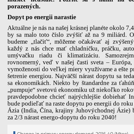
porazených.
Dopyt po energii narastie
Aktuálne je nás na našej krásnej planéte okolo 7,
by sa malo toto číslo zvýšiť až na 9 miliárd. 
budeme „tlačiť“, môžeme očakávať aj zvýšený
každý z nás chce mať chladničku, práčku, auto
umývačku riadu či klimatizáciu. Samozrejm
rovnomerný, veď v našej časti sveta – Európa,
vymoženosti do veľkej miery využívame a ešte 
šetrenie energiou. Najväčší nárast dopytu sa ted
sa ekonomikách. Niekto by štandardne za ťahúň
„pumpuje“ svetovú ekonomiku už niekoľko roko
pravdepodobne chcieť najrýchlejšie dobiehať I
bude podieľať na raste dopytu po energii do rok
Ázia (India, Čína, krajiny Juhovýchodnej Ázie
za 2/3 nárast energo-dopytu do roku 2040!