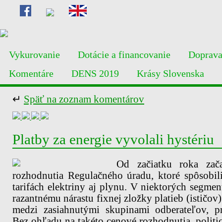
Vykurovanie
Dotácie a financovanie
Doprav
Komentáre
DENS 2019
Krásy Slovenska
↵
Späť na zoznam komentárov
Platby za energie vyvolali hystériu
Od začiatku roka zača
rozhodnutia Regulačného úradu, ktoré spôsobil
tarifách elektriny aj plynu. V niektorých segme
razantnému nárastu fixnej zložky platieb (ističov
medzi zasiahnutými skupinami odberateľov, p
Bez ohľadu na takéto cenové rozhodnutia, politici