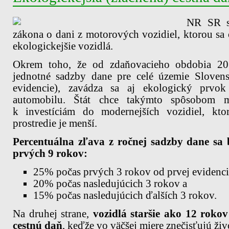
NR SR sc
zákona o dani z motorových vozidiel, ktorou s
ekologickejšie vozidlá.
Okrem toho, že od zdaňovacieho obdobia 20
jednotné sadzby dane pre celé územie Slovens
evidencie), zavádza sa aj ekologický prvo
automobilu. Štát chce takýmto spôsobom m
k investíciám do modernejších vozidiel, kt
prostredie je menší.
Percentuálna zľava z ročnej sadzby dane sa
prvých 9 rokov:
25% počas prvých 3 rokov od prvej evidenci
20% počas nasledujúcich 3 rokov a
15% počas nasledujúcich ďalších 3 rokov.
Na druhej strane,
vozidlá staršie ako 12 roko
cestnú daň
, keďže vo väčšej miere znečisťujú živ