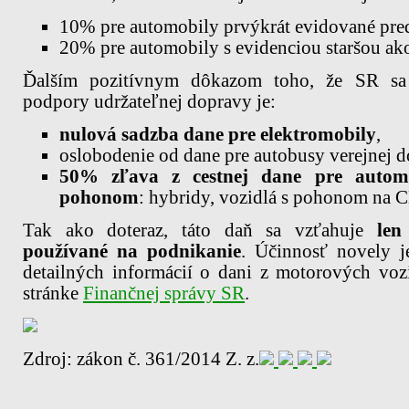
10% pre automobily prvýkrát evidované pred
20% pre automobily s evidenciou staršou ak
Ďalším pozitívnym dôkazom toho, že SR sa
podpory udržateľnej dopravy je:
nulová sadzba dane pre elektromobily
,
oslobodenie od dane pre autobusy verejnej d
50% zľava z cestnej dane pre automo
pohonom
: hybridy, vozidlá s pohonom na
Tak ako doteraz, táto daň sa vzťahuje
len
používané na podnikanie
. Účinnosť novely j
detailných informácií o dani z motorových voz
stránke
Finančnej správy SR
.
Zdroj: zákon č. 361/2014 Z. z.